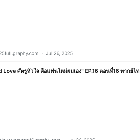
5full.graphy.com
·
Jul 26, 2025
ัทธา อาถรรพ์ เต็มเรื่อง (HD) พากย์ไทย/ซับไทย ดูฟรี | หนังผี 2
 Love ศัตรูหัวใจ คือแฟนใหม่ผมเอง‶ EP.16 ตอนที่16 พากย์ไ