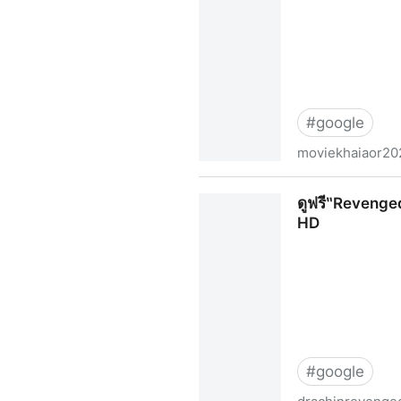
#
google
moviekhaiaor202
ดู+หนังใหม่‼️ คายอ้อ ลบหลู่ ศร
ดูฟรี‶Revenged
HD
#
google