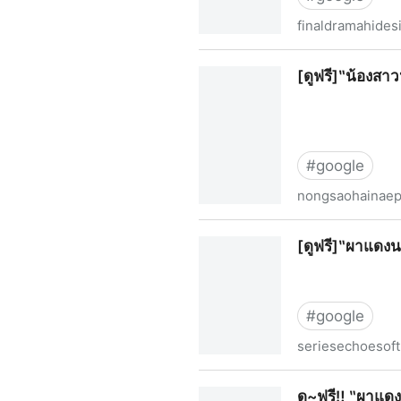
finaldramahides
ดู+ฟรี‼️ ‶น้องสาวหายนะ‶ EP.1
[ดูฟรี]‶น้องสา
#
google
nongsaohainaep
[ดูฟรี]‶น้องสาวหายนะ‶ EP.9 
[ดูฟรี]‶ผาแดงน
#
google
seriesechoesoft
[ดูฟรี]‶ผาแดงนางไอ่‶ EP.12 ต
ดู~ฟรี‼️ ‶ผาแดง