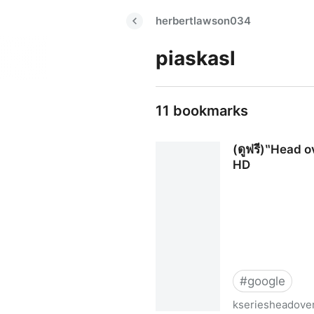
herbertlawson034
piaskasl
11 bookmarks
(ดูฟรี)‶Head o
HD
#
google
kseriesheadove