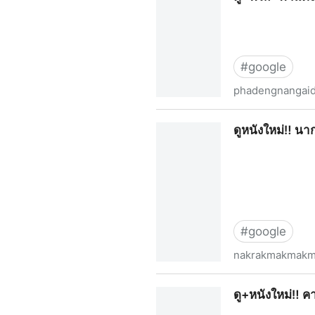
#
google
phadengnangaid
ดู~ฟรี‼️ ‶ผาแดงนางไอ่‶ EP.11 
ดูหนังใหม่‼️ นา
#
google
nakrakmakmakma
ดูหนังใหม่‼️ นากรักมาก ม๊ากมา
ดู+หนังใหม่‼️ ค