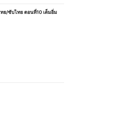
อนหลังครบทุกตอน HD
ทย/ซับไทย ตอนที่10 เต็มอิ่ม
นที่10 เต็มอิ่มครบทุกตอน HD