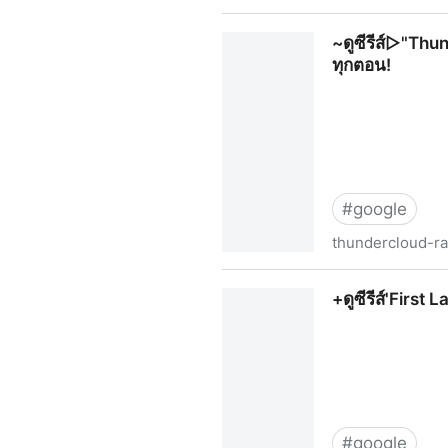
~ดูซีรีส์เกาหลี▷"Dear X เหลี่
~ดูซีรีส์▷"Thun
ทุกตอน!
#
google
thundercloud-r
~ดูซีรีส์▷"Thundercloud Rain
+ดูซีรีส์'First 
#
google