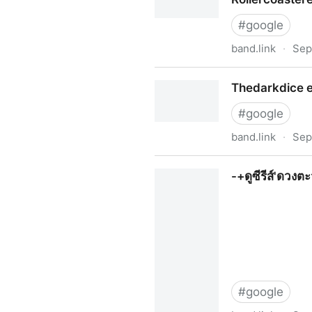
#
google
band.link
·
Sep
Rollercoasterep
Thedarkdice 
#
google
band.link
·
Sep
Thedarkdice ep
-+ดูซีรีส์'ดวงต
#
google