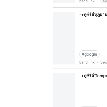
band.link
·
Sep
-+ดูซีรีส์'ดวงตะวันในรัตติกาล'
-+ดูซีรีส์'สู่ภ
#
google
band.link
·
Sep
-+ดูซีรีส์'สู่ภูผามหาสมุทร' EP
-+ดูซีรีส์'Temp