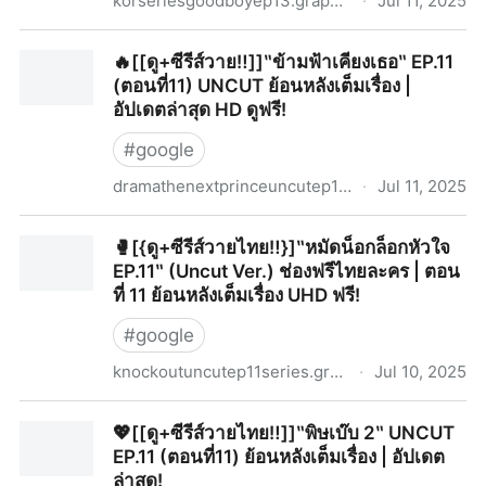
korseriesgoodboyep13.graphy.com
·
Jul 11, 2025
(ดูซีรีส์ซับไทย‼️) Good Boy แชมป์ปราบอาชญากร EP.13 -
🔥[[ดู+ซีรีส์วาย‼️]]‶ข้ามฟ้าเคียงเธอ‶ EP.11
ช่องฟรี - ไทย - ละคร | ตอนที่ 13 ย้อนหลังเต็มเรื่อง HD
(ตอนที่11) UNCUT ย้อนหลังเต็มเรื่อง |
พากย์ไทย/ซับไทย ฟรี!
อัปเดตล่าสุด HD ดูฟรี!
#
google
dramathenextprinceuncutep11.graphy.com
·
Jul 11, 2025
🔥[[ดู+ซีรีส์วาย‼️]]‶ข้ามฟ้าเคียงเธอ‶ EP.11 (ตอนที่11)
🥊[{ดู+ซีรีส์วายไทย‼️}]‶หมัดน็อกล็อกหัวใจ
UNCUT ย้อนหลังเต็มเรื่อง | อัปเดตล่าสุด HD ดูฟรี!
EP.11‶ (Uncut Ver.) ช่องฟรีไทยละคร | ตอน
ที่ 11 ย้อนหลังเต็มเรื่อง UHD ฟรี!
#
google
knockoutuncutep11series.graphy.com
·
Jul 10, 2025
🥊[{ดู+ซีรีส์วายไทย‼️}]‶หมัดน็อกล็อกหัวใจ EP.11‶ (Uncut
💖[[ดู+ซีรีส์วายไทย‼️]]‶พิษเบ๊บ 2‶ UNCUT
Ver.) ช่องฟรีไทยละคร | ตอนที่ 11 ย้อนหลังเต็มเรื่อง UHD
EP.11 (ตอนที่11) ย้อนหลังเต็มเรื่อง | อัปเดต
ฟรี!
ล่าสุด!