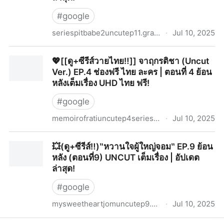
#
google
seriespitbabe2uncutep11.graphy.com
·
Jul 10, 2025
💖[[ดู+ซีรีส์วายไทย‼️]]‶พิษเบ๊บ 2‶ UNCUT EP.11 (ตอน
💖[[ดู+ซีรีส์วายไทย‼️]] จาฤกรติชา (Uncut
ที่11) ย้อนหลังเต็มเรื่อง | อัปเดตล่าสุด!
Ver.) EP.4 ช่องฟรี ไทย ละคร | ตอนที่ 4 ย้อน
หลังเต็มเรื่อง UHD ไทย ฟรี!
#
google
memoirofratiuncutep4series.graphy.com
·
Jul 10, 2025
💖[[ดู+ซีรีส์วายไทย‼️]] จาฤกรติชา (Uncut Ver.) EP.4 ช่อง
💥(ดู+ซีรีส์‼️)‶หวานใจผู้ใหญ่จอม‶ EP.9 ย้อน
ฟรี ไทย ละคร | ตอนที่ 4 ย้อนหลังเต็มเรื่อง UHD ไทย ฟรี!
หลัง (ตอนที่9) UNCUT เต็มเรื่อง | อัปเดต
ล่าสุด!
#
google
mysweetheartjomuncutep9.graphy.com
·
Jul 10, 2025
💥(ดู+ซีรีส์‼️)‶หวานใจผู้ใหญ่จอม‶ EP.9 ย้อนหลัง (ตอนที่9)